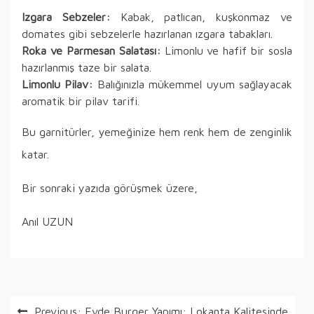
Izgara Sebzeler:
Kabak, patlıcan, kuşkonmaz ve
domates gibi sebzelerle hazırlanan ızgara tabakları.
Roka ve Parmesan Salatası:
Limonlu ve hafif bir sosla
hazırlanmış taze bir salata.
Limonlu Pilav:
Balığınızla mükemmel uyum sağlayacak
aromatik bir pilav tarifi.
Bu garnitürler, yemeğinize hem renk hem de zenginlik
katar.
Bir sonraki yazıda görüşmek üzere,
Anıl UZUN
Yazı
Previous:
Evde Burger Yapımı: Lokanta Kalitesinde