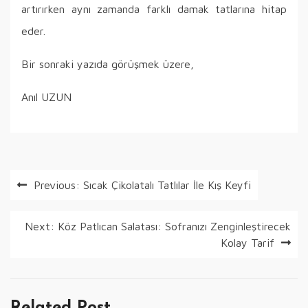
artırırken aynı zamanda farklı damak tatlarına hitap
eder.
Bir sonraki yazıda görüşmek üzere,
Anıl UZUN
Yazı
Previous:
Sıcak Çikolatalı Tatlılar İle Kış Keyfi
gezinmesi
Next:
Köz Patlıcan Salatası: Sofranızı Zenginleştirecek
Kolay Tarif
Related Post