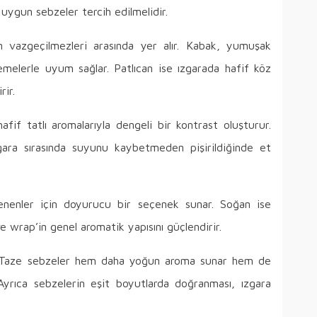
 uygun sebzeler tercih edilmelidir.
in vazgeçilmezleri arasında yer alır. Kabak, yumuşak
emelerle uyum sağlar. Patlıcan ise ızgarada hafif köz
rir.
fif tatlı aromalarıyla dengeli bir kontrast oluşturur.
zgara sırasında suyunu kaybetmeden pişirildiğinde et
enenler için doyurucu bir seçenek sunar. Soğan ise
e wrap’in genel aromatik yapısını güçlendirir.
. Taze sebzeler hem daha yoğun aroma sunar hem de
Ayrıca sebzelerin eşit boyutlarda doğranması, ızgara