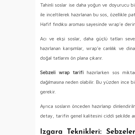
Tahinli soslar ise daha yoğun ve doyurucu bi
ile inceltilerek hazırlanan bu sos, özellikle
Hafif fındıksı aroması sayesinde wrap’e derinl
Acı ve ekşi soslar, daha güçlü tatları seven
hazırlanan karışımlar, wrap’e canlılık ve di
doğal tatlarını ön plana çıkarır.
Sebzeli wrap tarifi
hazırlarken sos miktar
dağılmasına neden olabilir. Bu yüzden ince 
gerekir.
Ayrıca sosların önceden hazırlanıp dinlendiri
detay, tarifin genel kalitesini ciddi şekilde art
Izgara Teknikleri: Sebze