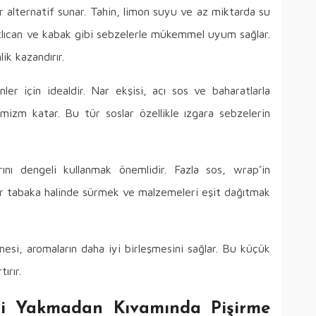
r alternatif sunar. Tahin, limon suyu ve az miktarda su
 patlıcan ve kabak gibi sebzelerle mükemmel uyum sağlar.
ik kazandırır.
ler için idealdir. Nar ekşisi, acı sos ve baharatlarla
namizm katar. Bu tür soslar özellikle ızgara sebzelerin
ını dengeli kullanmak önemlidir. Fazla sos, wrap’in
bir tabaka halinde sürmek ve malzemeleri eşit dağıtmak
lmesi, aromaların daha iyi birleşmesini sağlar. Bu küçük
ırır.
leri Yakmadan Kıvamında Pişirme