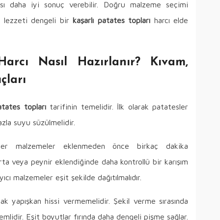
ması daha iyi sonuç verebilir. Doğru malzeme seçimi
 lezzeti dengeli bir
kaşarlı patates topları
harcı elde
Harcı Nasıl Hazırlanır? Kıvam,
çları
atates topları
tarifinin temelidir. İlk olarak patatesler
la suyu süzülmelidir.
diğer malzemeler eklenmeden önce birkaç dakika
urta veya peynir eklendiğinde daha kontrollü bir karışım
yıcı malzemeler eşit şekilde dağıtılmalıdır.
ncak yapışkan hissi vermemelidir. Şekil verme sırasında
lidir. Eşit boyutlar fırında daha dengeli pişme sağlar.