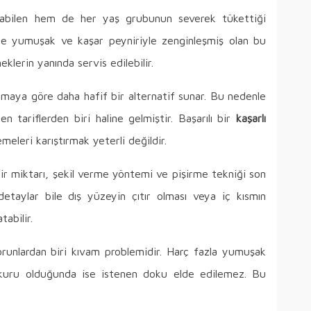
abilen hem de her yaş grubunun severek tükettiği
mı ise yumuşak ve kaşar peyniriyle zenginleşmiş olan bu
eklerin yanında servis edilebilir.
rtmaya göre daha hafif bir alternatif sunar. Bu nedenle
en tariflerden biri haline gelmiştir. Başarılı bir
kaşarlı
meleri karıştırmak yeterli değildir.
nir miktarı, şekil verme yöntemi ve pişirme tekniği son
taylar bile dış yüzeyin çıtır olması veya iç kısmın
abilir.
 sorunlardan biri kıvam problemidir. Harç fazla yumuşak
 kuru olduğunda ise istenen doku elde edilemez. Bu