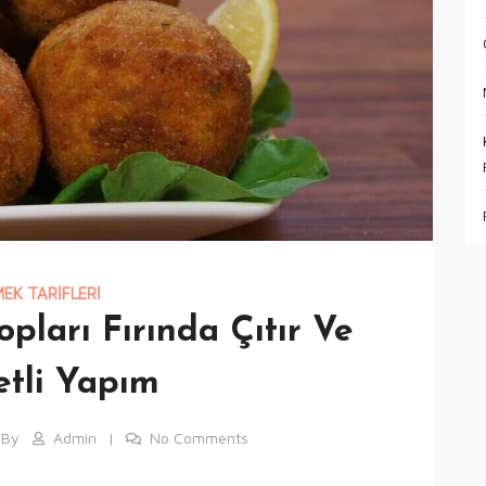
EK TARIFLERI
opları Fırında Çıtır Ve
etli Yapım
By
Admin
No Comments