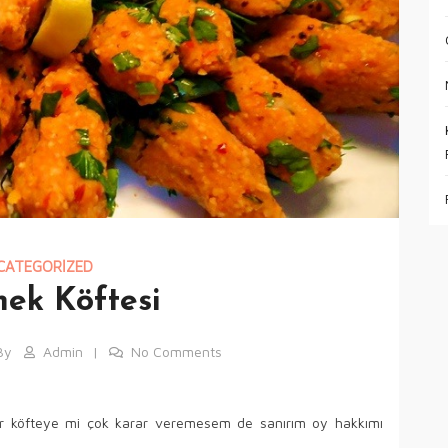
CATEGORIZED
ek Köftesi
By
Admin
No Comments
or köfteye mi çok karar veremesem de sanırım oy hakkımı