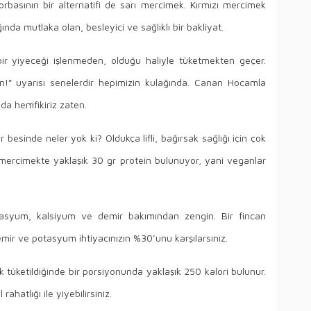
basının bir alternatifi de sarı mercimek. Kırmızı mercimek
nda mutlaka olan, besleyici ve sağlıklı bir bakliyat.
 bir yiyeceği işlenmeden, olduğu haliyle tüketmekten geçer.
n!” uyarısı senelerdir hepimizin kulağında. Canan Hocamla
uda hemfikiriz zaten.
besinde neler yok ki? Oldukça lifli, bağırsak sağlığı için çok
zı mercimekte yaklaşık 30 gr protein bulunuyor, yani veganlar
tasyum, kalsiyum ve demir bakımından zengin. Bir fincan
emir ve potasyum ihtiyacınızın %30’unu karşılarsınız.
k tüketildiğinde bir porsiyonunda yaklaşık 250 kalori bulunur.
ahatlığı ile yiyebilirsiniz.