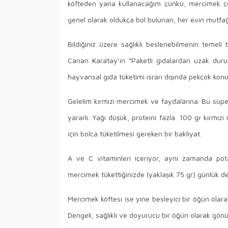
köfteden yana kullanacağım çünkü, mercimek çor
genel olarak oldukça bol bulunan, her evin mutfağı
Bildiğiniz üzere sağlıklı beslenebilmenin temeli
Canan Karatay’ın “Paketli gıdalardan uzak duru
hayvansal gıda tüketimi ısrarı dışında pekçok kon
Gelelim kırmızı mercimek ve faydalarına. Bu süper 
yararlı. Yağı düşük, proteini fazla. 100 gr kırmı
için bolca tüketilmesi gereken bir bakliyat.
A ve C vitaminleri içeriyor, aynı zamanda po
mercimek tükettiğinizde (yaklaşık 75 gr) günlük d
Mercimek köftesi ise yine besleyici bir öğün olara
Dengeli, sağlıklı ve doyurucu bir öğün olarak gönül r