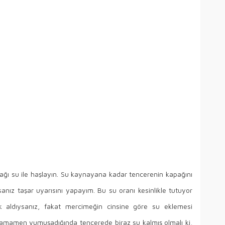
ağı su ile haşlayın. Su kaynayana kadar tencerenin kapağını
anız taşar uyarısını yapayım. Bu su oranı kesinlikle tutuyor
k aldıysanız, fakat mercimeğin cinsine göre su eklemesi
 tamamen yumuşadığında tencerede biraz su kalmış olmalı ki,