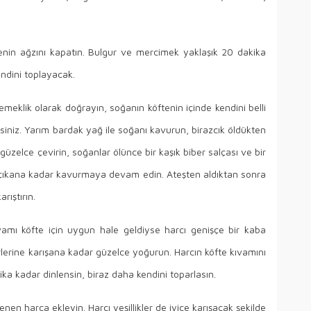
enin ağzını kapatın. Bulgur ve mercimek yaklaşık 20 dakika
ndini toplayacak.
eklik olarak doğrayın, soğanın köftenin içinde kendini belli
siniz. Yarım bardak yağ ile soğanı kavurun, birazcık öldükten
 güzelce çevirin, soğanlar ölünce bir kaşık biber salçası ve bir
u çıkana kadar kavurmaya devam edin. Ateşten aldıktan sonra
rıştırın.
vamı köfte için uygun hale geldiyse harcı genişçe bir kaba
rlerine karışana kadar güzelce yoğurun. Harcın köfte kıvamını
ka kadar dinlensin, biraz daha kendini toparlasın.
nen harca ekleyin. Harcı yeşillikler de iyice karışacak şekilde