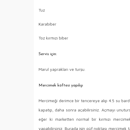
Tuz
Karabiber
Toz kırmızı biber
Servis için:
Marul yaprakları ve turşu.
Mercimek köftesi yapılışı
Mercimeği derimce bir tencereye alıp 4.5 su bard
kapatıp, daha sonra açabilirsiniz. Açmayı unuturs
eğer ki marketten normal bir kırmızı mercime
yapabilirsiniz. Burada işin püf noktası mercimek