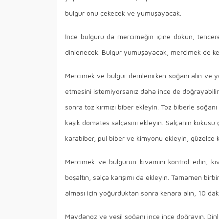
bulgur onu çekecek ve yumuşayacak.
İnce bulguru da mercimeğin içine dökün, tencer
dinlenecek. Bulgur yumuşayacak, mercimek de ke
Mercimek ve bulgur demlenirken soğanı alın ve yem
etmesini istemiyorsanız daha ince de doğrayabilir
sonra toz kırmızı biber ekleyin. Toz biberle soğanı
kaşık domates salçasını ekleyin. Salçanın kokus
karabiber, pul biber ve kimyonu ekleyin, güzelce ka
Mercimek ve bulgurun kıvamını kontrol edin, kı
boşaltın, salça karışımı da ekleyin. Tamamen birbi
alması için yoğurduktan sonra kenara alın, 10 daki
Maydanoz ve yeşil soğanı ince ince doğrayın. Dinle