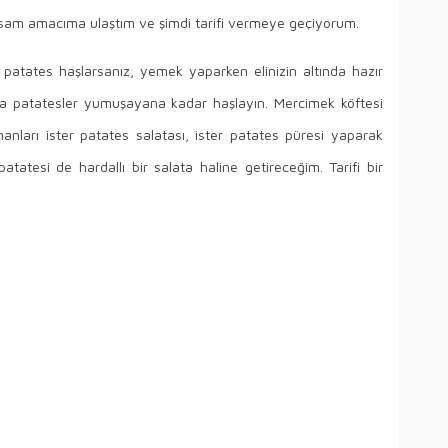
dıysam amacıma ulaştım ve şimdi tarifi vermeye geçiyorum.
tates haşlarsanız, yemek yaparken elinizin altında hazır
da patatesler yumuşayana kadar haşlayın. Mercimek köftesi
nanları ister patates salatası, ister patates püresi yaparak
atatesi de hardallı bir salata haline getireceğim. Tarifi bir