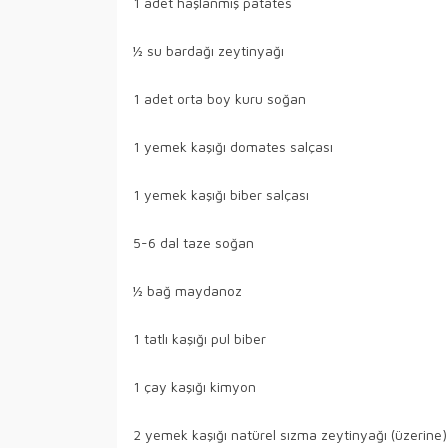
1 adet haşlanmış patates
½ su bardağı zeytinyağı
1 adet orta boy kuru soğan
1 yemek kaşığı domates salçası
1 yemek kaşığı biber salçası
5-6 dal taze soğan
½ bağ maydanoz
1 tatlı kaşığı pul biber
1 çay kaşığı kimyon
2 yemek kaşığı natürel sızma zeytinyağı (üzerine)